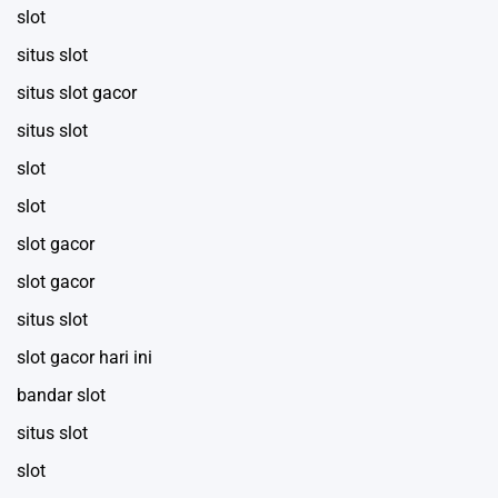
slot
situs slot
situs slot gacor
situs slot
slot
slot
slot gacor
slot gacor
situs slot
slot gacor hari ini
bandar slot
situs slot
slot