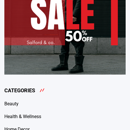
CATEGORIES
Beauty
Health & Wellness
Home Decor