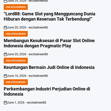
June 29, 2026
excitednewt86
on
UNCATEGORIZED
POSTED
IN
“Lord88: Game Slot yang Mengguncang Dunia
Hiburan dengan Keseruan Tak Terbendung!”
June 20, 2026
excitednewt86
on
UNCATEGORIZED
POSTED
IN
Membangun Kesuksesan di Pasar Slot Online
Indonesia dengan Pragmatic Play
June 20, 2026
excitednewt86
on
UNCATEGORIZED
POSTED
IN
Keuntungan Bermain Judi Online di Indonesia
June 16, 2026
excitednewt86
on
UNCATEGORIZED
POSTED
IN
Perkembangan Industri Perjudian Online di
Indonesia
June 1, 2026
excitednewt86
on