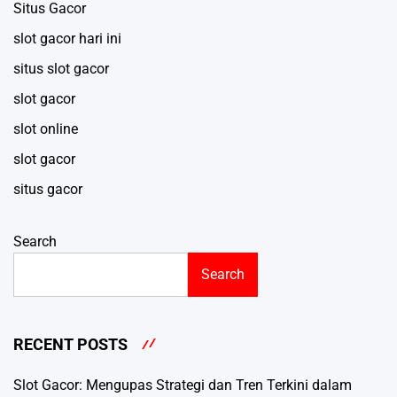
Situs Gacor
slot gacor hari ini
situs slot gacor
slot gacor
slot online
slot gacor
situs gacor
Search
Search
RECENT POSTS
Slot Gacor: Mengupas Strategi dan Tren Terkini dalam