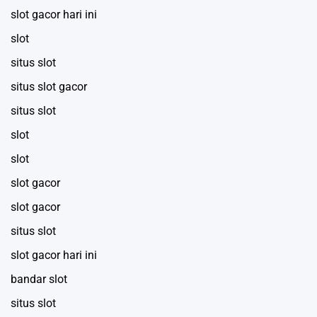
slot gacor hari ini
slot
situs slot
situs slot gacor
situs slot
slot
slot
slot gacor
slot gacor
situs slot
slot gacor hari ini
bandar slot
situs slot