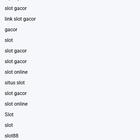
slot gacor
link slot gacor
gacor
slot
slot gacor
slot gacor
slot online
situs slot
slot gacor
slot online
Slot
slot
slot88