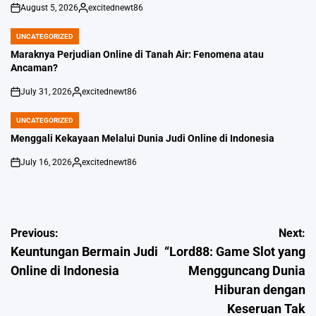
August 5, 2026
excitednewt86
on
Posted
by
UNCATEGORIZED
POSTED
IN
Maraknya Perjudian Online di Tanah Air: Fenomena atau
Ancaman?
July 31, 2026
excitednewt86
on
Posted
by
UNCATEGORIZED
POSTED
IN
Menggali Kekayaan Melalui Dunia Judi Online di Indonesia
July 16, 2026
excitednewt86
on
Posted
by
Post
Previous:
Next:
Keuntungan Bermain Judi
“Lord88: Game Slot yang
navigation
Online di Indonesia
Mengguncang Dunia
Hiburan dengan
Keseruan Tak