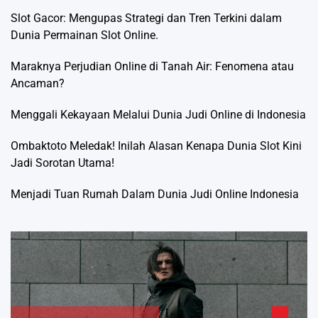
Slot Gacor: Mengupas Strategi dan Tren Terkini dalam
Dunia Permainan Slot Online.
Maraknya Perjudian Online di Tanah Air: Fenomena atau
Ancaman?
Menggali Kekayaan Melalui Dunia Judi Online di Indonesia
Ombaktoto Meledak! Inilah Alasan Kenapa Dunia Slot Kini
Jadi Sorotan Utama!
Menjadi Tuan Rumah Dalam Dunia Judi Online Indonesia