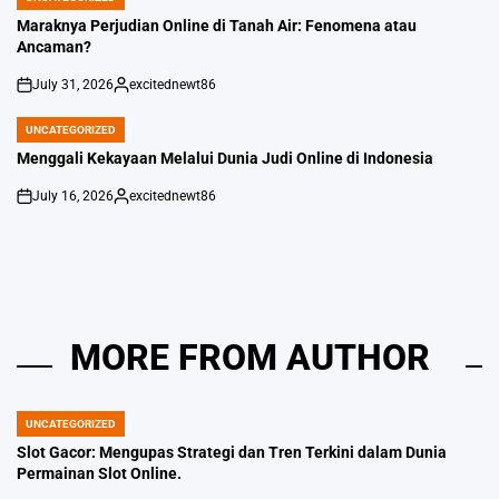
POSTED
IN
Maraknya Perjudian Online di Tanah Air: Fenomena atau
Ancaman?
July 31, 2026
excitednewt86
on
Posted
by
UNCATEGORIZED
POSTED
IN
Menggali Kekayaan Melalui Dunia Judi Online di Indonesia
July 16, 2026
excitednewt86
on
Posted
by
MORE FROM AUTHOR
UNCATEGORIZED
POSTED
IN
Slot Gacor: Mengupas Strategi dan Tren Terkini dalam Dunia
Permainan Slot Online.