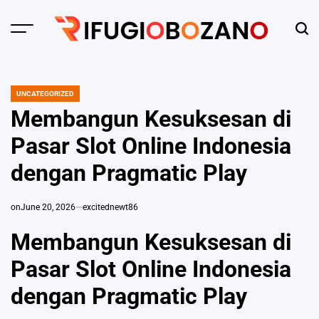
Skip
to
Menu
Sear
content
UNCATEGORIZED
POSTED
IN
Membangun Kesuksesan di
Pasar Slot Online Indonesia
dengan Pragmatic Play
on
June 20, 2026
excitednewt86
Membangun Kesuksesan di
Pasar Slot Online Indonesia
dengan Pragmatic Play