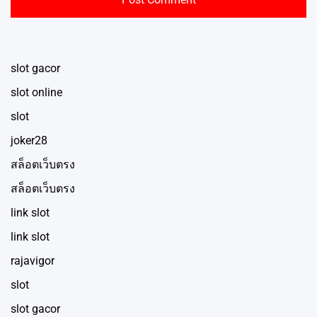
slot gacor
slot online
slot
joker28
สล็อตเว็บตรง
สล็อตเว็บตรง
link slot
link slot
rajavigor
slot
slot gacor