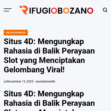
Skip
to
Menu
Sear
content
UNCATEGORIZED
POSTED
IN
Situs 4D: Mengungkap
Rahasia di Balik Perayaan
Slot yang Menciptakan
Gelombang Viral!
on
November 13, 2025
excitednewt86
Situs 4D: Mengungkap
Rahasia di Balik Perayaan