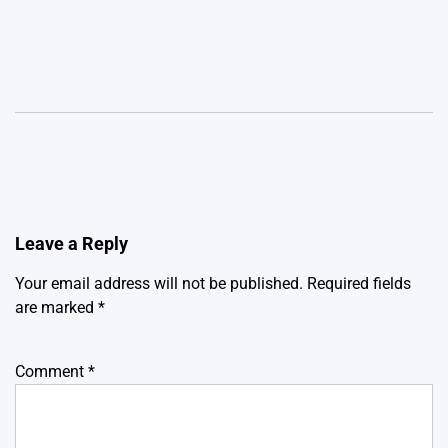
Leave a Reply
Your email address will not be published.
Required fields
are marked
*
Comment
*