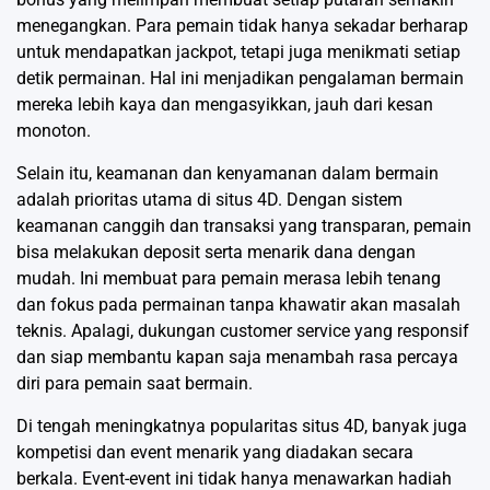
menegangkan. Para pemain tidak hanya sekadar berharap
untuk mendapatkan jackpot, tetapi juga menikmati setiap
detik permainan. Hal ini menjadikan pengalaman bermain
mereka lebih kaya dan mengasyikkan, jauh dari kesan
monoton.
Selain itu, keamanan dan kenyamanan dalam bermain
adalah prioritas utama di situs 4D. Dengan sistem
keamanan canggih dan transaksi yang transparan, pemain
bisa melakukan deposit serta menarik dana dengan
mudah. Ini membuat para pemain merasa lebih tenang
dan fokus pada permainan tanpa khawatir akan masalah
teknis. Apalagi, dukungan customer service yang responsif
dan siap membantu kapan saja menambah rasa percaya
diri para pemain saat bermain.
Di tengah meningkatnya popularitas situs 4D, banyak juga
kompetisi dan event menarik yang diadakan secara
berkala. Event-event ini tidak hanya menawarkan hadiah