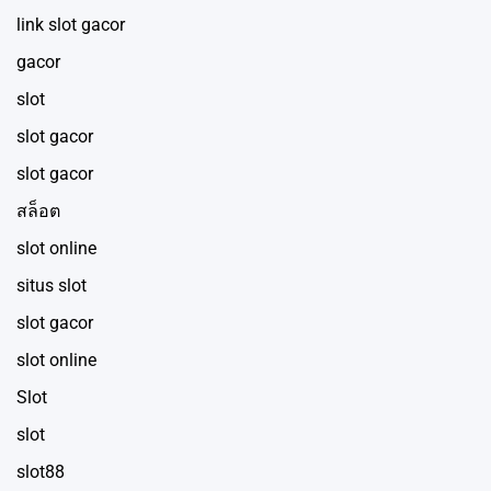
link slot gacor
gacor
slot
slot gacor
slot gacor
สล็อต
slot online
situs slot
slot gacor
slot online
Slot
slot
slot88