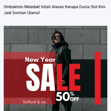
Ombaktoto Meledak! Inilah Alasan Kenapa Dunia Slot Kini
Jadi Sorotan Utama!