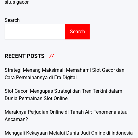
situs gacor
Search
Search
RECENT POSTS
Strategi Menang Maksimal: Memahami Slot Gacor dan
Cara Permainannya di Era Digital
Slot Gacor: Mengupas Strategi dan Tren Terkini dalam
Dunia Permainan Slot Online.
Maraknya Perjudian Online di Tanah Air: Fenomena atau
Ancaman?
Menggali Kekayaan Melalui Dunia Judi Online di Indonesia