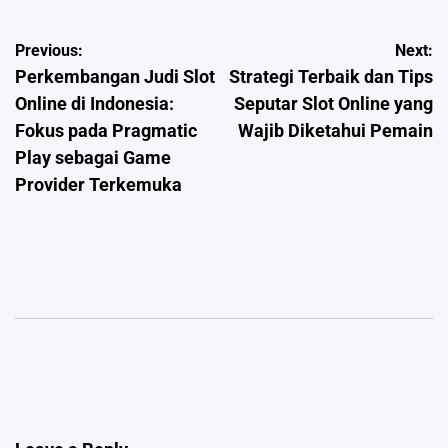
Post
Previous:
Next:
Perkembangan Judi Slot
Strategi Terbaik dan Tips
navigation
Online di Indonesia:
Seputar Slot Online yang
Fokus pada Pragmatic
Wajib Diketahui Pemain
Play sebagai Game
Provider Terkemuka