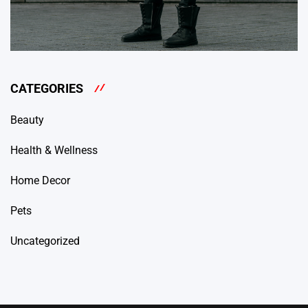
CATEGORIES
Beauty
Health & Wellness
Home Decor
Pets
Uncategorized