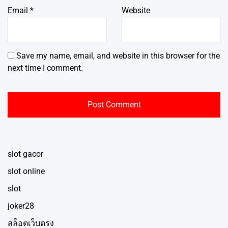
Email
*
Website
Save my name, email, and website in this browser for the
next time I comment.
slot gacor
slot online
slot
joker28
สล็อตเว็บตรง