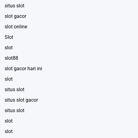
situs slot
slot gacor
slot online
Slot
slot
slot88
slot gacor hari ini
slot
situs slot
situs slot gacor
situs slot
slot
slot